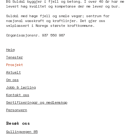
BG Suldal byggjer i fjell og betong. I over 40 år har me
levert høg kvalitet og kompetanse der me lever og bur.
Suldal med høge fjell og smale vegar; sentrum for
nasjonal vasskraft og kraftlinjer. Det gjer oss
velplassert i Noregs største kraftkommune.
Organisasjonsnr. 937 550 987
Heim
Tenester
Prosjekt
Aktuelt
Om oss
Jobb & lærling
Kontakt oss
Sertifiseringar og medlemskap
Personvern
Besøk oss
Gullingvegen 85