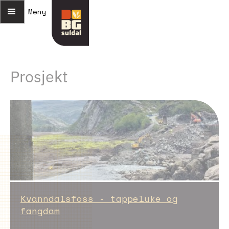
Meny
Prosjekt
Kvanndalsfoss - tappeluke og
fangdam