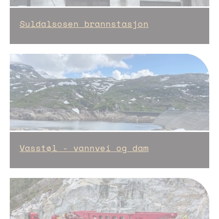
Suldalsosen brannstasjon
Vasstøl - vannvei og dam