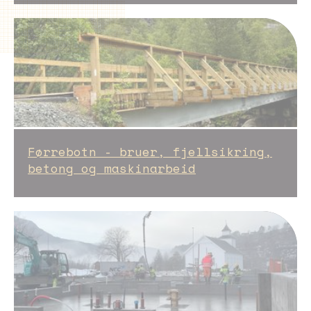
Førrebotn - bruer, fjellsikring,
betong og maskinarbeid