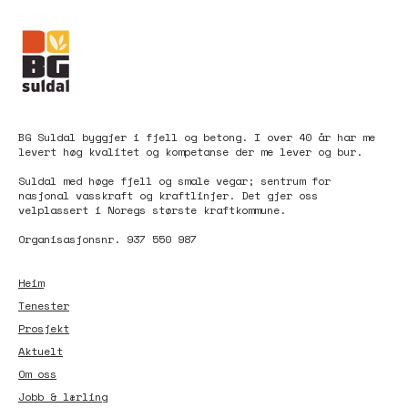
BG Suldal byggjer i fjell og betong. I over 40 år har me
levert høg kvalitet og kompetanse der me lever og bur.
Suldal med høge fjell og smale vegar; sentrum for
nasjonal vasskraft og kraftlinjer. Det gjer oss
velplassert i Noregs største kraftkommune.
Organisasjonsnr. 937 550 987
Heim
Tenester
Prosjekt
Aktuelt
Om oss
Jobb & lærling